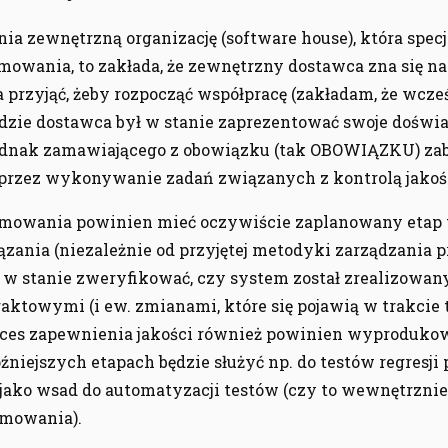
nia zewnętrzną organizację (software house), która specj
mowania, to zakłada, że zewnętrzny dostawca zna się na 
a przyjąć, żeby rozpocząć współpracę (zakładam, że wcześ
dzie dostawca był w stanie zaprezentować swoje doświa
jednak zamawiającego z obowiązku (tak OBOWIĄZKU) za
 przez wykonywanie zadań związanych z kontrolą jakoś
mowania powinien mieć oczywiście zaplanowany etap 
ązania (niezależnie od przyjętej metodyki zarządzania p
 w stanie zweryfikować, czy system został zrealizowan
aktowymi (i ew. zmianami, które się pojawią w trakcie t
proces zapewnienia jakości również powinien wyproduk
óźniejszych etapach będzie służyć np. do testów regresji
jako wsad do automatyzacji testów (czy to wewnętrznie,
amowania).