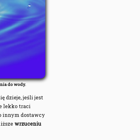
ia do wody.
dzieje, jeśli jest
 lekko traci
po innym dostawcy
liższe
wrzuceniu