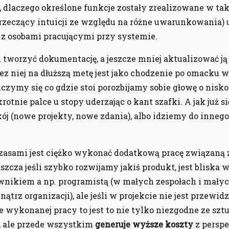
, dlaczego określone funkcje zostały zrealizowane w tak
rzeczący intuicji ze względu na różne uwarunkowania) 
 z osobami pracującymi przy systemie.
 tworzyć dokumentację, a jeszcze mniej aktualizować ją 
z niej na dłuższą metę jest jako chodzenie po omacku
czymy się co gdzie stoi porozbijamy sobie głowę o nisk
otnie palce u stopy uderzając o kant szafki. A jak już s
ój (nowe projekty, nowe zdania), albo idziemy do inneg
zasami jest ciężko wykonać dodatkową pracę związaną z
szcza jeśli szybko rozwijamy jakiś produkt, jest bliska 
nikiem a np. programistą (w małych zespołach i małyc
rz organizacji), ale jeśli w projekcie nie jest przewid
ykonanej pracy to jest to nie tylko niezgodne ze sztuk
, ale przede wszystkim
generuje wyższe koszty
z persp