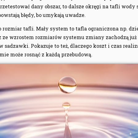
zetestować dany obszar, to dalsze okręgi na tafli wody 
powstają błędy, bo umykają uwadze.
o rozmiar tafli. Mały system to tafla ograniczona np. dz
 ze wzrostem rozmiarów systemu zmiany zachodzą już
 sadzawki. Pokazuje to też, dlaczego koszt i czas reali
emie może rosnąć z każdą przebudową.