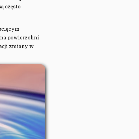
są często
iecięcym
 na powierzchni
zacji zmiany w