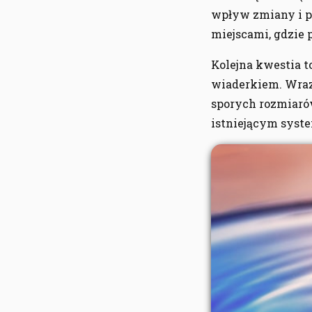
wpływ zmiany i pr
miejscami, gdzie 
Kolejna kwestia t
wiaderkiem. Wraz
sporych rozmiarów
istniejącym syst