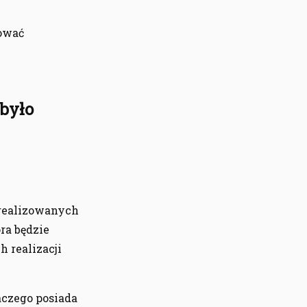
cować
było
realizowanych
ra będzie
h realizacji
aczego posiada