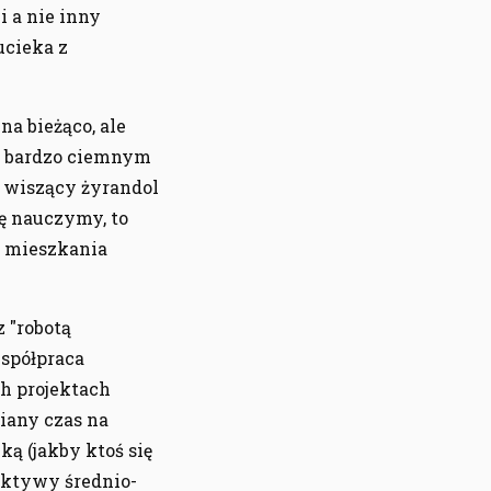
i a nie inny
ucieka z
na bieżąco, ale
 w bardzo ciemnym
o wiszący żyrandol
ię nauczymy, to
o mieszkania
 "robotą
współpraca
h projektach
ziany czas na
ą (jakby ktoś się
ektywy średnio-