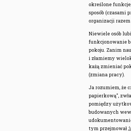
określone funkcje
sposób (czasami p
organizacji razem
Niewiele osób lubi
funkcjonowanie be
pokoju. Zanim nau
i złamiemy wielokr
każą zmieniać pok
(zmiana pracy).
Ja rozumiem, że c
papierkową", zwła
pomiędzy użytkow
budowanych wewnąt
udokumentowanie w
tym przejmował ;)