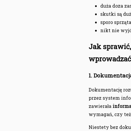
duża doza za
skutki są du
sporo sprząt
nikt nie wyj
Jak sprawić
wprowadzać 
1. Dokumentacj
Dokumentację ro
przez system info
zawierała
informa
wymagań, czy też
Niestety bez doku